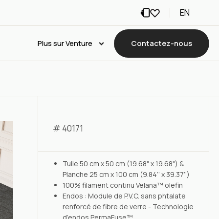
EN
Plus sur Venture
Contactez-nous
# 40171
Tuile 50 cm x 50 cm (19.68" x 19.68") &
Planche 25 cm x 100 cm (9.84’’ x 39.37’’)
100% filament continu Velana™ olefin
Endos : Module de P.V.C. sans phtalate
renforcé de fibre de verre - Technologie
d’endos PermaFuse™