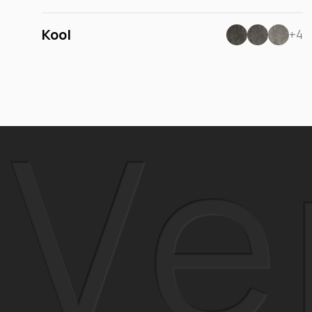
Kool
+4
Ve