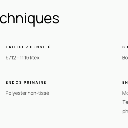
echniques
FACTEUR DENSITÉ
S
6712 - 11.16 ktex
Bo
ENDOS PRIMAIRE
E
Polyester non-tissé
Mo
Te
ph