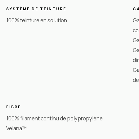
SYSTÈME DE TEINTURE
G
100% teinture en solution
Ga
co
Ga
Ga
di
Ga
de
FIBRE
100% filament continu de polypropylène
Velana™