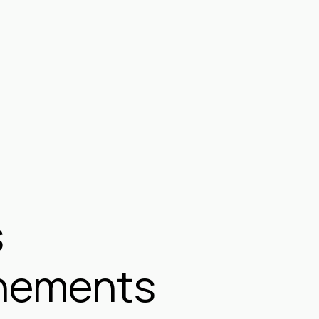
s
nnements