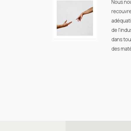
Nous nou
recouvre
adéquati
de l'indu
dans tou
des matér