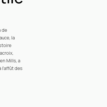
n de
uce, la
stoire
acroix,
n Mills, a
l'affût des