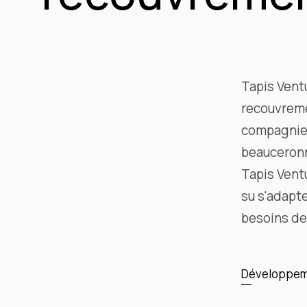
Tapis Ventu
recouvreme
compagnie f
beauceronn
Tapis Vent
su s'adapte
besoins de 
Développem