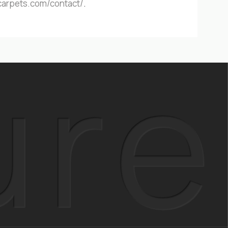
carpets.com/contact/
.
ure