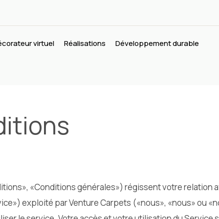
corateur virtuel
Réalisations
Développement durable
itions
ions», «Conditions générales») régissent votre relation a
ice») exploité par Venture Carpets («nous», «nous» ou «not
liser le service. Votre accès et votre utilisation du Service