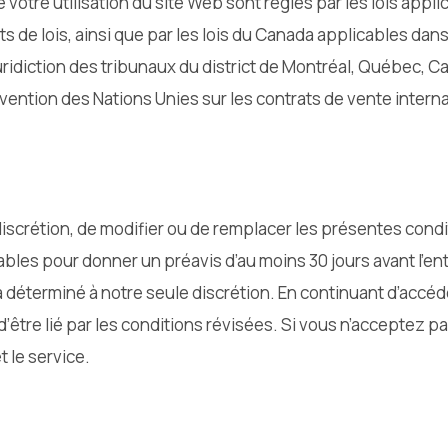
votre utilisation du site Web sont régies par les lois appl
its de lois, ainsi que par les lois du Canada applicables da
uridiction des tribunaux du district de Montréal, Québec, Ca
vention des Nations Unies sur les contrats de vente inter
discrétion, de modifier ou de remplacer les présentes condi
ables pour donner un préavis d’au moins 30 jours avant l’en
éterminé à notre seule discrétion. En continuant d’accéder 
’être lié par les conditions révisées. Si vous n’acceptez pa
t le service.