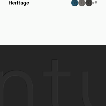
Heritage
+6
nt