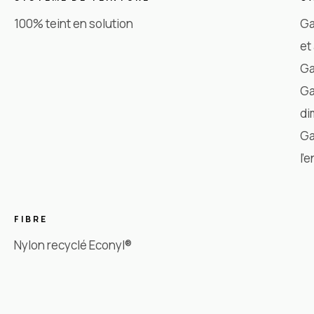
100% teint en solution
Ga
et
Ga
Ga
di
Ga
l'
FIBRE
Nylon recyclé Econyl®