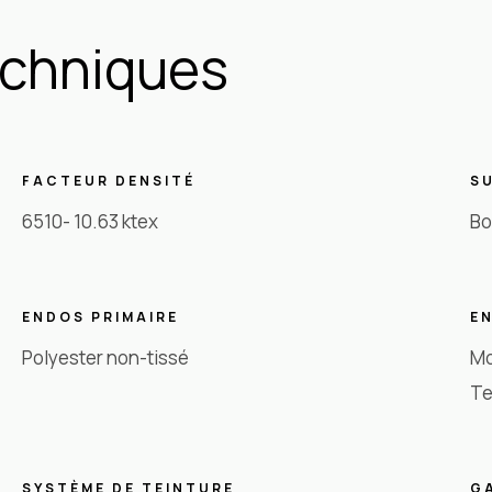
echniques
FACTEUR DENSITÉ
S
6510- 10.63 ktex
Bo
ENDOS PRIMAIRE
E
Polyester non-tissé
Mo
Te
SYSTÈME DE TEINTURE
G