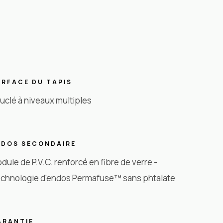
URFACE DU TAPIS
uclé à niveaux multiples
NDOS SECONDAIRE
dule de P.V.C. renforcé en fibre de verre -
chnologie d'endos Permafuse™ sans phtalate
ARANTIE