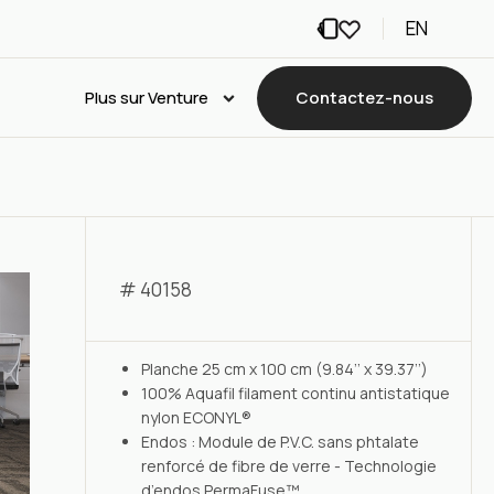
EN
Plus sur Venture
Contactez-nous
# 40158
Planche 25 cm x 100 cm (9.84’’ x 39.37’’)
100% Aquafil filament continu antistatique
nylon ECONYL®
Endos : Module de P.V.C. sans phtalate
renforcé de fibre de verre - Technologie
d’endos PermaFuse™