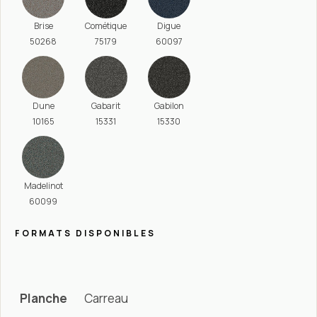
Brise
Cométique
Digue
50268
75179
60097
Dune
Gabarit
Gabilon
10165
15331
15330
Madelinot
60099
FORMATS DISPONIBLES
Planche
Carreau